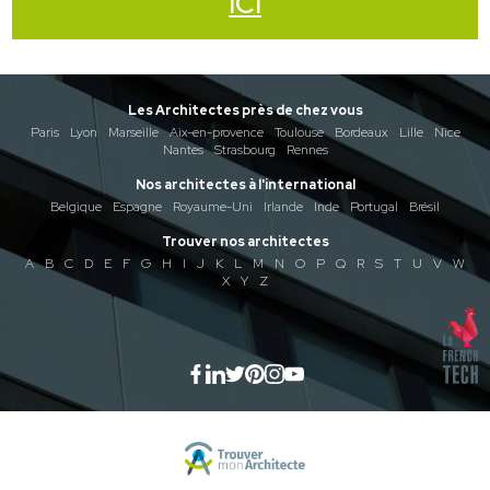
ICI
Les Architectes près de chez vous
Paris
Lyon
Marseille
Aix-en-provence
Toulouse
Bordeaux
Lille
Nice
Nantes
Strasbourg
Rennes
Nos architectes à l'international
Belgique
Espagne
Royaume-Uni
Irlande
Inde
Portugal
Brésil
Trouver nos architectes
A
B
C
D
E
F
G
H
I
J
K
L
M
N
O
P
Q
R
S
T
U
V
W
X
Y
Z