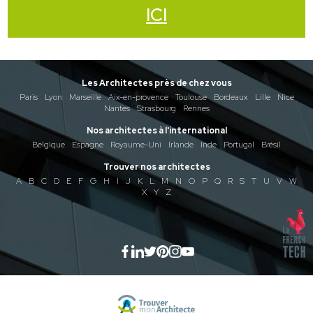
ICI
Les Architectes près de chez vous
Paris
Lyon
Marseille
Aix-en-provence
Toulouse
Bordeaux
Lille
Nice
Nantes
Strasbourg
Rennes
Nos architectes à l'international
Belgique
Espagne
Royaume-Uni
Irlande
Inde
Portugal
Brésil
Trouver nos architectes
A
B
C
D
E
F
G
H
I
J
K
L
M
N
O
P
Q
R
S
T
U
V
W
X
Y
Z