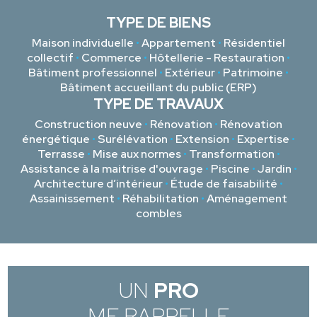
TYPE DE BIENS
Maison individuelle
•
Appartement
•
Résidentiel
collectif
•
Commerce
•
Hôtellerie - Restauration
•
Bâtiment professionnel
•
Extérieur
•
Patrimoine
•
Bâtiment accueillant du public (ERP)
TYPE DE TRAVAUX
Construction neuve
•
Rénovation
•
Rénovation
énergétique
•
Surélévation
•
Extension
•
Expertise
•
Terrasse
•
Mise aux normes
•
Transformation
•
Assistance à la maitrise d'ouvrage
•
Piscine
•
Jardin
•
Architecture d’intérieur
•
Étude de faisabilité
•
Assainissement
•
Réhabilitation
•
Aménagement
combles
UN
PRO
ME RAPPELLE